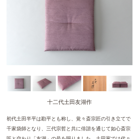
十二代土田友湖作
初代土田半平は勘平とも称し、覚々斎宗匠の引き立てで
千家袋師となり、三代宗哲と共に俳諧を通じて如心斎宗
匠と交わり「友湖」の号を賜りました。土田家では代々